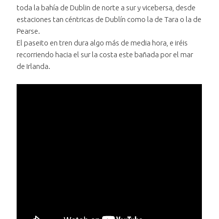
toda la bahía de Dublin de norte a sur y vicebersa, desde
estaciones tan céntricas de Dublín como la de Tara o la de
Pearse.
El paseito en tren dura algo más de media hora, e iréis
recorriendo hacia el sur la costa este bañada por el mar
de Irlanda.