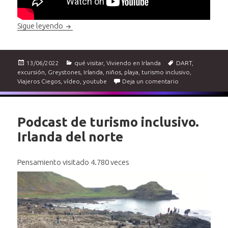
Greystones con niños
Sigue leyendo
Publicado
Categorías
Etiquetas
13/06/2022
qué visitar
,
Viviendo en Irlanda
DART
,
el
excursión
,
Greystones
,
Irlanda
,
niños
,
playa
,
turismo inclusivo
,
en Greystones co
Viajeros Ciegos
,
vídeo
,
youtube
Deja un comentario
Podcast de turismo inclusivo.
Irlanda del norte
Pensamiento visitado 4.780 veces