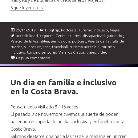
Izas y Kity de
Equalitas Vitae & silleros Viajeros.
Ceuta inclusiva. Una Ciudad que os va a sorprend
Sigue leyendo
Publicado
Categorías
29/11/2019
Blogtrip
,
Podcasts
,
Turismo inclusivo
,
Viajes
el
Etiquetas
accesibilidad
,
ceguera
,
Ceuta inclusiva
,
discapacidad
,
guide dog
,
Palacio de la Asamblea
,
perros guía
,
podcast
,
Puerta Califal
,
silla de
ruedas
,
silleros viajeros
,
travel4all
,
turismo accesible
,
turismo
inclusivo
,
turismo sensorial
,
Viajeros Ciegos
,
viajes
,
vídeo
en Ceuta inclusiva. Una Ciudad que os va a sorpren
Deja un comentario
Un día en família e inclusivo
en la Costa Brava.
Pensamiento visitado 5.116 veces
El pasado 3 de noviembre tuvimos la suerte de poder
hacer una escapada de un día, inclusiva y en familia por la
Costa Brava.
Salimos de Barcelona hacia las 10 de la mañana en un tren