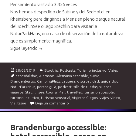
Pensamiento visitado 3.356 veces
Nos hemos despedido de Sabine y del SeeHotel en
Rheinsberg para dirigirnos a Menz en pleno parque natural
del StechlinSee o lago Stechlin para visitar la
NaturParkHaus, una casa de observación de la naturaleza
que es simplemente magnífica.
Brandenburgo accessible. Del Stechlinsee al Vieli
Sigue leyendo
Publicado
Categorías
28/05/2019
Blogtrip
,
Podcasts
,
Turismo inclusivo
,
Viajes
el
Etiquetas
accesibilidad
,
Alemania
,
Alemania accesible
,
audio
,
Brandenburgo
,
CampingPlatz
,
ceguera
,
discapacidad
,
guide dog
,
NaturParkHaus
,
perros guía
,
podcast
,
silla de ruedas
,
silleros
viajeros
,
Stechlinsee
,
tourism4all
,
travel4all
,
turismo accesible
,
turismo inclusivo
,
turismo sensorial
,
Viajeros Ciegos
,
viajes
,
vídeo
,
en Brandenburgo accessible. Del Stechli
Vielitzsee
Deja un comentario
Brandenburgo accessible: