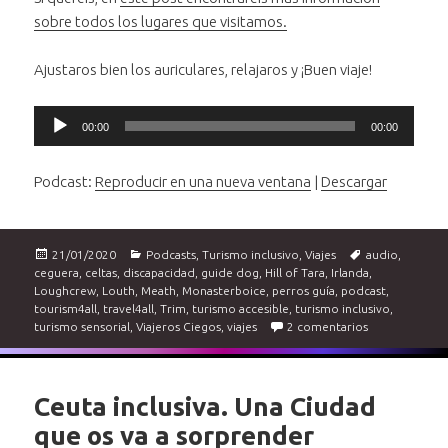
sobre todos los lugares que visitamos.
Ajustaros bien los auriculares, relajaros y ¡Buen viaje!
Reproductor
00:00
00:00
de
audio
Podcast:
Reproducir en una nueva ventana
|
Descargar
Publicado
Categorías
Etiquetas
21/01/2020
Podcasts
,
Turismo inclusivo
,
Viajes
audio
,
el
ceguera
,
celtas
,
discapacidad
,
guide dog
,
Hill of Tara
,
Irlanda
,
Loughcrew
,
Louth
,
Meath
,
Monasterboice
,
perros guía
,
podcast
,
tourism4all
,
travel4all
,
Trim
,
turismo accesible
,
turismo inclusivo
,
en Podcast de 
turismo sensorial
,
Viajeros Ciegos
,
viajes
2 comentarios
Ceuta inclusiva. Una Ciudad
que os va a sorprender