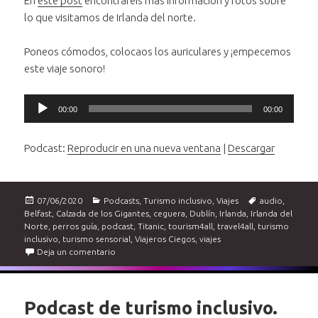
En
este post
encontraréis más información y fotos sobre
lo que visitamos de Irlanda del norte.
Poneos cómodos, colocaos los auriculares y ¡empecemos
este viaje sonoro!
Reproductor
00:00
00:00
de
audio
Podcast:
Reproducir en una nueva ventana
|
Descargar
Publicado
Categorías
Etiquetas
07/06/2020
Podcasts
,
Turismo inclusivo
,
Viajes
audio
,
el
Belfast
,
Calzada de los Gigantes
,
ceguera
,
Dublín
,
Irlanda
,
Irlanda del
Norte
,
perros guía
,
podcast
,
Titanic
,
tourism4all
,
travel4all
,
turismo
inclusivo
,
turismo sensorial
,
Viajeros Ciegos
,
viajes
en Podcast de turismo inclusivo. Irlanda del norte
Deja un comentario
Podcast de turismo inclusivo.