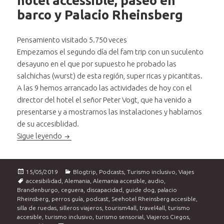
hotel accessible, paseo en
barco y Palacio Rheinsberg
Pensamiento visitado 5.750 veces
Empezamos el segundo día del fam trip con un suculento
desayuno en el que por supuesto he probado las
salchichas (wurst) de esta región, super ricas y picantitas.
A las 9 hemos arrancado las actividades de hoy con el
director del hotel el señor Peter Vogt, que ha venido a
presentarse y a mostrarnos las instalaciones y hablarnos
de su accesiblidad.
Brandenburgo accessible: hotel accessible, paseo
Sigue leyendo
Publicado
Categorías
15/05/2019
Blogtrip
,
Podcasts
,
Turismo inclusivo
,
Viajes
el
Etiquetas
accesibilidad
,
Alemania
,
Alemania accesible
,
audio
,
Brandenburgo
,
ceguera
,
discapacidad
,
guide dog
,
palacio
Rheinsberg
,
perros guía
,
podcast
,
Seehotel Rheinsberg accesible
,
silla de ruedas
,
silleros viajeros
,
tourism4all
,
travel4all
,
turismo
accesible
,
turismo inclusivo
,
turismo sensorial
,
Viajeros Ciegos
,