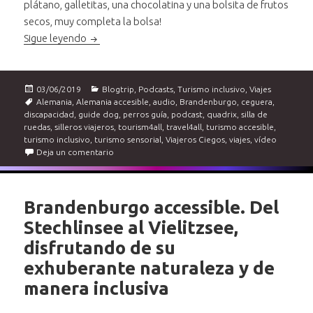
plátano, galletitas, una chocolatina y una bolsita de frutos
secos, muy completa la bolsa!
Brandenburgo accessible. Quadrix, bosques de cu
Sigue leyendo
Publicado
Categorías
03/06/2019
Blogtrip
,
Podcasts
,
Turismo inclusivo
,
Viajes
el
Etiquetas
Alemania
,
Alemania accesible
,
audio
,
Brandenburgo
,
ceguera
,
discapacidad
,
guide dog
,
perros guía
,
podcast
,
quadrix
,
silla de
ruedas
,
silleros viajeros
,
tourism4all
,
travel4all
,
turismo accesible
,
turismo inclusivo
,
turismo sensorial
,
Viajeros Ciegos
,
viajes
,
vídeo
en Brandenburgo accessible. Quadrix, bosques de c
Deja un comentario
Brandenburgo accessible. Del
Stechlinsee al Vielitzsee,
disfrutando de su
exhuberante naturaleza y de
manera inclusiva