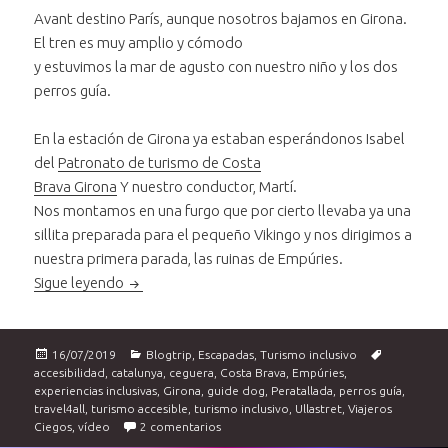
Avant destino París, aunque nosotros bajamos en Girona.
El tren es muy amplio y cómodo
y estuvimos la mar de agusto con nuestro niño y los dos
perros guía.
En la estación de Girona ya estaban esperándonos Isabel
del
Patronato de turismo de Costa
Brava Girona
Y nuestro conductor, Martí.
Nos montamos en una furgo que por cierto llevaba ya una
sillita preparada para el pequeño Vikingo y nos dirigimos a
nuestra primera parada, las ruinas de Empúries.
Un día en família e inclusivo en la Costa Brava.
Sigue leyendo
Publicado
Categorías
Etiquetas
16/07/2019
Blogtrip
,
Escapadas
,
Turismo inclusivo
el
accesibilidad
,
catalunya
,
ceguera
,
Costa Brava
,
Empúries
,
experiencias inclusivas
,
Girona
,
guide dog
,
Peratallada
,
perros guía
,
travel4all
,
turismo accesible
,
turismo inclusivo
,
Ullastret
,
Viajeros
en Un día en família e inclusivo en la Cos
Ciegos
,
vídeo
2 comentarios