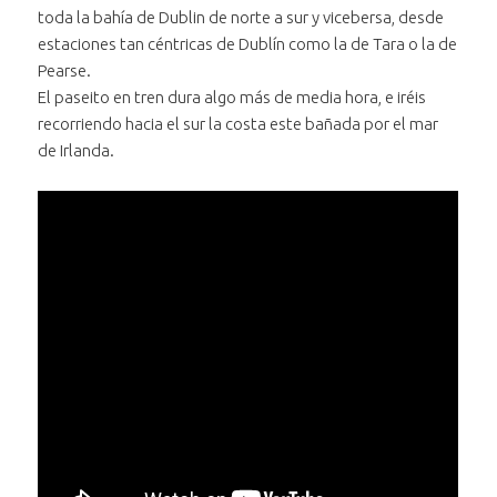
toda la bahía de Dublin de norte a sur y vicebersa, desde
estaciones tan céntricas de Dublín como la de Tara o la de
Pearse.
El paseito en tren dura algo más de media hora, e iréis
recorriendo hacia el sur la costa este bañada por el mar
de Irlanda.