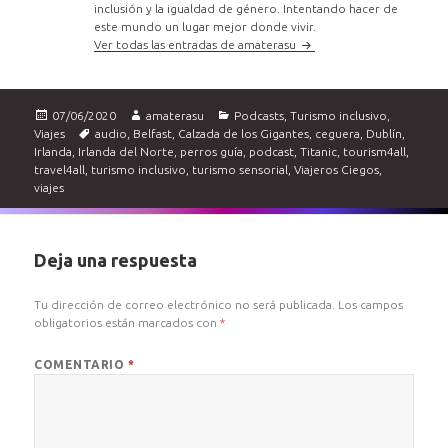
inclusión y la igualdad de género. Intentando hacer de
este mundo un lugar mejor donde vivir.
Ver todas las entradas de amaterasu
Publicado
Autor
Categorías
07/06/2020
amaterasu
Podcasts
,
Turismo inclusivo
,
el
Etiquetas
Viajes
audio
,
Belfast
,
Calzada de los Gigantes
,
ceguera
,
Dublín
,
Irlanda
,
Irlanda del Norte
,
perros guía
,
podcast
,
Titanic
,
tourism4all
,
travel4all
,
turismo inclusivo
,
turismo sensorial
,
Viajeros Ciegos
,
viajes
Deja una respuesta
Tu dirección de correo electrónico no será publicada.
Los campos
obligatorios están marcados con
*
COMENTARIO
*