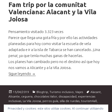
Fam trip por la comunitat
Valenciana: Alacant y la Vila
Joiosa
Pensamiento visitado 3.323 veces
Parece que llega una gota fría y por ello las actividades
planeadas para hoy como visitar la escuela de vela
adaptada e ir a la isla de Tabarca se han cancelado. ¡Una
pena!, ya que tenía muchas ganas de hacerlas.
Los planes han cambiado pero no el destino así que hoy
nos vamos a Alicante y a la Vila Joiosa.
Fam trip por la comunitat Valenciana: Alacant y la
Sigue leyendo
Publicado
Categorías
Etiquetas
15/04/2019
Blogtrip
,
Turismo inclusivo
,
Viajes
Alacant
,
el
Alicante
,
ceguera
,
chocolates Valor
,
discapacidad
,
experiencias
inclusivas
,
La Vila Joiosa
,
perros guía
,
silla de ruedas
,
tourism4all
,
travel4all
,
turismo accesible
,
turismo inclusivo
,
turismo sensorial
,
Privacidad y cookies: este sitio utiliza cookies. Al continuar utilizando
en Fam trip po
viajes
,
vídeo
,
Vilamuseu
,
Villajoyosa
Deja un comentario