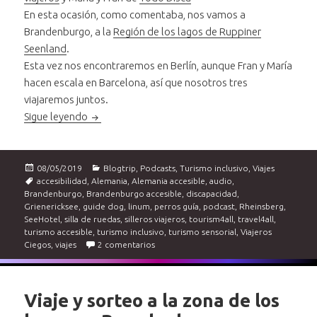
En esta ocasión, como comentaba, nos vamos a
Brandenburgo, a la
Región de los lagos de Ruppiner
Seenland
.
Esta vez nos encontraremos en Berlín, aunque Fran y María
hacen escala en Barcelona, así que nosotros tres
viajaremos juntos.
Brandenburgo accessible. 1º día: Berlín, Linum, R
Sigue leyendo
Publicado
Categorías
08/05/2019
Blogtrip
,
Podcasts
,
Turismo inclusivo
,
Viajes
el
Etiquetas
accesibilidad
,
Alemania
,
Alemania accesible
,
audio
,
Brandenburgo
,
Brandenburgo accesible
,
discapacidad
,
Grienericksee
,
guide dog
,
linum
,
perros guía
,
podcast
,
Rheinsberg
,
SeeHotel
,
silla de ruedas
,
silleros viajeros
,
tourism4all
,
travel4all
,
turismo accesible
,
turismo inclusivo
,
turismo sensorial
,
Viajeros
en Brandenburgo accessible. 1º día: Berl
Ciegos
,
viajes
2 comentarios
Viaje y sorteo a la zona de los