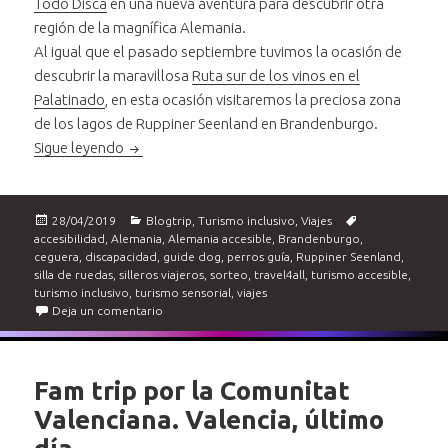
Todo Disca
en una nueva aventura para descubrir otra
región de la magnífica Alemania.
Al igual que el pasado septiembre tuvimos la ocasión de
descubrir la maravillosa
Ruta sur de los vinos en el
Palatinado
, en esta ocasión visitaremos la preciosa zona
de los lagos de Ruppiner Seenland en Brandenburgo.
Viaje y sorteo a la zona de los lagos en Branden
Sigue leyendo
Publicado
Categorías
Etiquetas
28/04/2019
Blogtrip
,
Turismo inclusivo
,
Viajes
el
accesibilidad
,
Alemania
,
Alemania accesible
,
Brandenburgo
,
ceguera
,
discapacidad
,
guide dog
,
perros guía
,
Ruppiner Seenland
,
silla de ruedas
,
silleros viajeros
,
sorteo
,
travel4all
,
turismo accesible
,
turismo inclusivo
,
turismo sensorial
,
viajes
en Viaje y sorteo a la zona de los lagos en Brande
Deja un comentario
Fam trip por la Comunitat
Valenciana. Valencia, último