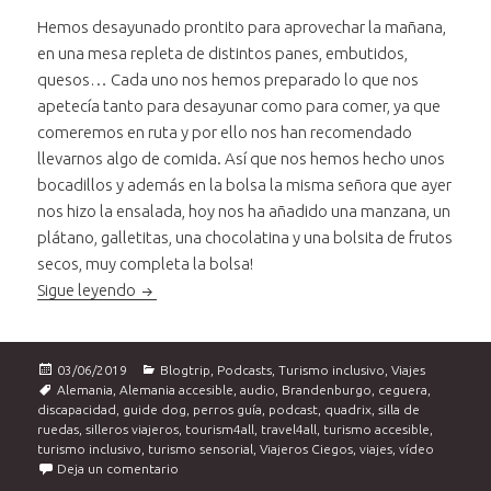
Hemos desayunado prontito para aprovechar la mañana,
en una mesa repleta de distintos panes, embutidos,
quesos… Cada uno nos hemos preparado lo que nos
apetecía tanto para desayunar como para comer, ya que
comeremos en ruta y por ello nos han recomendado
llevarnos algo de comida. Así que nos hemos hecho unos
bocadillos y además en la bolsa la misma señora que ayer
nos hizo la ensalada, hoy nos ha añadido una manzana, un
plátano, galletitas, una chocolatina y una bolsita de frutos
secos, muy completa la bolsa!
Brandenburgo accessible. Quadrix, bosques de cu
Sigue leyendo
Publicado
Categorías
03/06/2019
Blogtrip
,
Podcasts
,
Turismo inclusivo
,
Viajes
el
Etiquetas
Alemania
,
Alemania accesible
,
audio
,
Brandenburgo
,
ceguera
,
discapacidad
,
guide dog
,
perros guía
,
podcast
,
quadrix
,
silla de
ruedas
,
silleros viajeros
,
tourism4all
,
travel4all
,
turismo accesible
,
turismo inclusivo
,
turismo sensorial
,
Viajeros Ciegos
,
viajes
,
vídeo
en Brandenburgo accessible. Quadrix, bosques de c
Deja un comentario