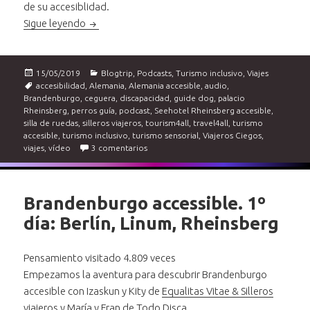
de su accesiblidad.
Brandenburgo accessible: hotel accessible, paseo
Sigue leyendo
Publicado
Categorías
15/05/2019
Blogtrip
,
Podcasts
,
Turismo inclusivo
,
Viajes
el
Etiquetas
accesibilidad
,
Alemania
,
Alemania accesible
,
audio
,
Brandenburgo
,
ceguera
,
discapacidad
,
guide dog
,
palacio
Rheinsberg
,
perros guía
,
podcast
,
Seehotel Rheinsberg accesible
,
silla de ruedas
,
silleros viajeros
,
tourism4all
,
travel4all
,
turismo
accesible
,
turismo inclusivo
,
turismo sensorial
,
Viajeros Ciegos
,
en Brandenburgo accessible: hotel accessi
viajes
,
vídeo
3 comentarios
Brandenburgo accessible. 1º
día: Berlín, Linum, Rheinsberg
Pensamiento visitado 4.809 veces
Empezamos la aventura para descubrir Brandenburgo
accesible con Izaskun y Kity de
Equalitas Vitae & Silleros
viajeros
y María y Fran de
Todo Disca