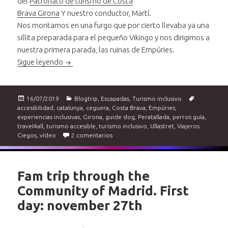
del
Patronato de turismo de Costa
Brava Girona
Y nuestro conductor, Martí.
Nos montamos en una furgo que por cierto llevaba ya una
sillita preparada para el pequeño Vikingo y nos dirigimos a
nuestra primera parada, las ruinas de Empúries.
Un día en família e inclusivo en la Costa Brava.
Sigue leyendo
Publicado
Categorías
Etiquetas
16/07/2019
Blogtrip
,
Escapadas
,
Turismo inclusivo
el
accesibilidad
,
catalunya
,
ceguera
,
Costa Brava
,
Empúries
,
experiencias inclusivas
,
Girona
,
guide dog
,
Peratallada
,
perros guía
,
travel4all
,
turismo accesible
,
turismo inclusivo
,
Ullastret
,
Viajeros
en Un día en família e inclusivo en la Cos
Ciegos
,
vídeo
2 comentarios
Fam trip through the
Community of Madrid. First
day: november 27th