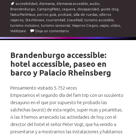
el
Etiquetas
accesibilidad
,
Alemania
,
Alemania accesible
,
audio
,
Brandenburgo
,
CampingPlatz
,
ceguera
,
discapacidad
,
guide dog
,
NaturParkHaus
,
perros guía
,
podcast
,
silla de ruedas
,
silleros
viajeros
,
Stechlinsee
,
tourism4all
,
travel4all
,
turismo accesible
,
turismo inclusivo
,
turismo sensorial
,
Viajeros Ciegos
,
viajes
,
vídeo
,
en Brandenburgo accessible. Del Stechli
Vielitzsee
Deja un comentario
Brandenburgo accessible:
hotel accessible, paseo en
barco y Palacio Rheinsberg
Pensamiento visitado 5.752 veces
Empezamos el segundo día del fam trip con un suculento
desayuno en el que por supuesto he probado las
salchichas (wurst) de esta región, super ricas y picantitas.
A las 9 hemos arrancado las actividades de hoy con el
director del hotel el señor Peter Vogt, que ha venido a
presentarse y a mostrarnos las instalaciones y hablarnos