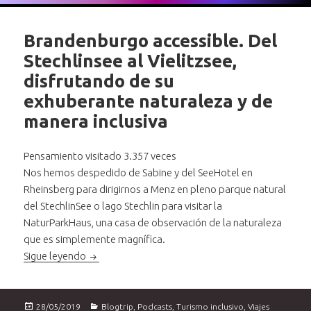
Brandenburgo accessible. Del
Stechlinsee al Vielitzsee,
disfrutando de su
exhuberante naturaleza y de
manera inclusiva
Pensamiento visitado 3.357 veces
Nos hemos despedido de Sabine y del SeeHotel en
Rheinsberg para dirigirnos a Menz en pleno parque natural
del StechlinSee o lago Stechlin para visitar la
NaturParkHaus, una casa de observación de la naturaleza
que es simplemente magnífica.
Brandenburgo accessible. Del Stechlinsee al Vieli
Sigue leyendo
Publicado
Categorías
28/05/2019
Blogtrip
,
Podcasts
,
Turismo inclusivo
,
Viajes