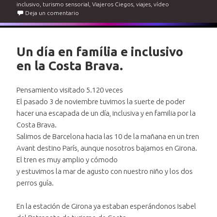
inclusivo
,
turismo sensorial
,
Viajeros Ciegos
,
viajes
,
vídeo
en Ceuta inclusiva. Una Ciudad que os va a sorpren
Deja un comentario
Un día en família e inclusivo
en la Costa Brava.
Pensamiento visitado 5.120 veces
El pasado 3 de noviembre tuvimos la suerte de poder
hacer una escapada de un día, inclusiva y en familia por la
Costa Brava.
Salimos de Barcelona hacia las 10 de la mañana en un tren
Avant destino París, aunque nosotros bajamos en Girona.
El tren es muy amplio y cómodo
y estuvimos la mar de agusto con nuestro niño y los dos
perros guía.
En la estación de Girona ya estaban esperándonos Isabel