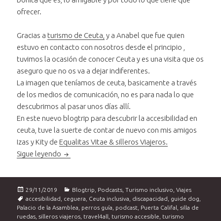
ofrecer.
Gracias a
turismo de Ceuta,
y a Anabel que fue quien
estuvo en contacto con nosotros desde el principio ,
tuvimos la ocasión de conocer Ceuta y es una visita que os
aseguro que no os va a dejar indiferentes.
La imagen que teníamos de ceuta, basicamente a través
de los medios de comunicación, no es para nada lo que
descubrimos al pasar unos días allí.
En este nuevo blogtrip para descubrir la accesibilidad en
ceuta, tuve la suerte de contar de nuevo con mis amigos
Izas y Kity de
Equalitas Vitae & silleros Viajeros.
Ceuta inclusiva. Una Ciudad que os va a sorprend
Sigue leyendo
Publicado
Categorías
29/11/2019
Blogtrip
,
Podcasts
,
Turismo inclusivo
,
Viajes
el
Etiquetas
accesibilidad
,
ceguera
,
Ceuta inclusiva
,
discapacidad
,
guide dog
,
Palacio de la Asamblea
,
perros guía
,
podcast
,
Puerta Califal
,
silla de
ruedas
,
silleros viajeros
,
travel4all
,
turismo accesible
,
turismo