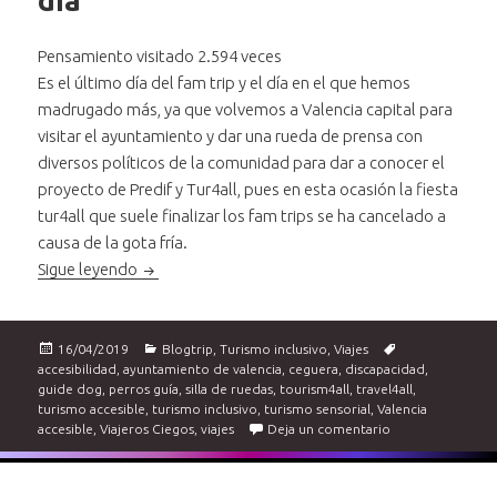
día
Pensamiento visitado 2.594 veces
Es el último día del fam trip y el día en el que hemos
madrugado más, ya que volvemos a Valencia capital para
visitar el ayuntamiento y dar una rueda de prensa con
diversos políticos de la comunidad para dar a conocer el
proyecto de Predif y Tur4all, pues en esta ocasión la fiesta
tur4all que suele finalizar los fam trips se ha cancelado a
causa de la gota fría.
Fam trip por la Comunitat Valenciana. Valencia, ú
Sigue leyendo
Publicado
Categorías
Etiquetas
16/04/2019
Blogtrip
,
Turismo inclusivo
,
Viajes
el
accesibilidad
,
ayuntamiento de valencia
,
ceguera
,
discapacidad
,
guide dog
,
perros guía
,
silla de ruedas
,
tourism4all
,
travel4all
,
turismo accesible
,
turismo inclusivo
,
turismo sensorial
,
Valencia
en Fam trip por l
accesible
,
Viajeros Ciegos
,
viajes
Deja un comentario