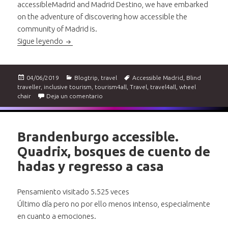
accessibleMadrid and Madrid Destino, we have embarked
on the adventure of discovering how accessible the
community of Madrid is.
Fam trip through the Community of Madrid. First
Sigue leyendo
Publicado
Categorías
Etiquetas
04/06/2019
Blogtrip
,
travel
Accessible Madrid
,
Blind
el
traveller
,
inclusive tourism
,
tourism4all
,
Travel
,
travel4all
,
wheel
en Fam trip through the Community of Madr
chair
Deja un comentario
Brandenburgo accessible.
Quadrix, bosques de cuento de
hadas y regresso a casa
Pensamiento visitado 5.525 veces
Último día pero no por ello menos intenso, especialmente
en cuanto a emociones.