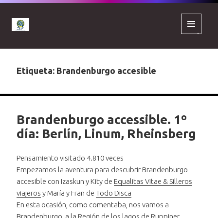
MENÚ
Y
WIDGETS
Etiqueta:
Brandenburgo accesible
Brandenburgo accessible. 1º
día: Berlín, Linum, Rheinsberg
Pensamiento visitado 4.810 veces
Empezamos la aventura para descubrir Brandenburgo
accesible con Izaskun y Kity de
Equalitas Vitae & Silleros
viajeros
y María y Fran de
Todo Disca
En esta ocasión, como comentaba, nos vamos a
Brandenburgo, a la
Región de los lagos de Ruppiner