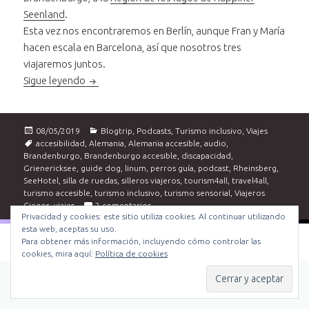
Seenland
.
Esta vez nos encontraremos en Berlín, aunque Fran y María
hacen escala en Barcelona, así que nosotros tres
viajaremos juntos.
Brandenburgo accessible. 1º día: Berlín, Linum, R
Sigue leyendo
Publicado
Categorías
08/05/2019
Blogtrip
,
Podcasts
,
Turismo inclusivo
,
Viajes
el
Etiquetas
accesibilidad
,
Alemania
,
Alemania accesible
,
audio
,
Brandenburgo
,
Brandenburgo accesible
,
discapacidad
,
Grienericksee
,
guide dog
,
linum
,
perros guía
,
podcast
,
Rheinsberg
,
SeeHotel
,
silla de ruedas
,
silleros viajeros
,
tourism4all
,
travel4all
,
turismo accesible
,
turismo inclusivo
,
turismo sensorial
,
Viajeros
en Brandenburgo accessible. 1º día: Berl
Ciegos
,
viajes
2 comentarios
Privacidad y cookies: este sitio utiliza cookies. Al continuar utilizando
esta web, aceptas su uso.
Para obtener más información, incluyendo cómo controlar las
Funciona gracias a WordPress
cookies, mira aquí:
Política de cookies