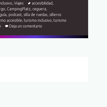
Etiquetas
nclusivo
,
Viajes
accesibilidad
,
rgo
,
CampingPlatz
,
ceguera
,
guía
,
podcast
,
silla de ruedas
,
silleros
smo accesible
,
turismo inclusivo
,
turismo
en Brandenburgo accessible. Del Stechl
e
Deja un comentario