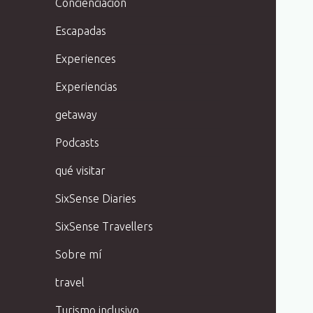
Concienciación
Escapadas
Experiences
Experiencias
getaway
Podcasts
qué visitar
SixSense Diaries
SixSense Travellers
Sobre mí
travel
Turismo inclusivo