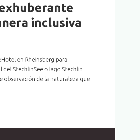
 exhuberante
nera inclusiva
eHotel en Rheinsberg para
 del StechlinSee o lago Stechlin
de observación de la naturaleza que
el Stechlinsee al Vielitzsee, disfrutando de su exhub