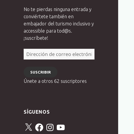
No te pierdas ninguna entrada y
conviértete también en
embajador del turismo inclusivo y
accessible para tod@s.
¡suscríbete!
Dirección
de
correo
SUSCRIBIR
electrónico
Únete a otros 62 suscriptores
SÍGUENOS
X
Facebook
Instagram
YouTube