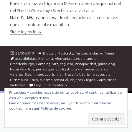
Rheinsberg para dirigirnos a Menz en pleno parque natural
del StechlinSee o lago Stechlin para visitar la
NaturParkHaus, una casa de observación de la naturaleza
que es simplemente magnífica.
Brandenburgo accessible. Del Stechlinsee al Vieli
Sigue leyendo
Publicado
Categorías
28/05/2019
Blogtrip
,
Podcasts
,
Turismo inclusivo
,
Viajes
el
Etiquetas
accesibilidad
,
Alemania
,
Alemania accesible
,
audio
,
Brandenburgo
,
CampingPlatz
,
ceguera
,
discapacidad
,
guide dog
,
NaturParkHaus
,
perros guía
,
podcast
,
silla de ruedas
,
silleros
viajeros
,
Stechlinsee
,
tourism4all
,
travel4all
,
turismo accesible
,
turismo inclusivo
,
turismo sensorial
,
Viajeros Ciegos
,
viajes
,
vídeo
,
en Brandenburgo accessible. Del Stechli
Vielitzsee
Deja un comentario
Privacidad y cookies: este sitio utiliza cookies. Al continuar utilizando
esta web, aceptas su uso.
Funciona gracias a WordPress
Para obtener más información, incluyendo cómo controlar las
cookies, mira aquí:
Política de cookies