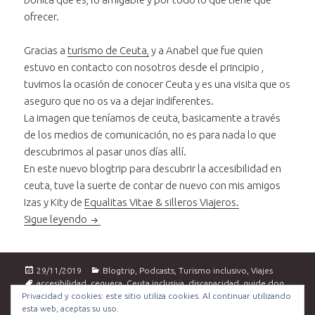
ofrecer.
Gracias a
turismo de Ceuta,
y a Anabel que fue quien
estuvo en contacto con nosotros desde el principio ,
tuvimos la ocasión de conocer Ceuta y es una visita que os
aseguro que no os va a dejar indiferentes.
La imagen que teníamos de ceuta, basicamente a través
de los medios de comunicación, no es para nada lo que
descubrimos al pasar unos días allí.
En este nuevo blogtrip para descubrir la accesibilidad en
ceuta, tuve la suerte de contar de nuevo con mis amigos
Izas y Kity de
Equalitas Vitae & silleros Viajeros.
Ceuta inclusiva. Una Ciudad que os va a sorprend
Sigue leyendo
Publicado
Categorías
29/11/2019
Blogtrip
,
Podcasts
,
Turismo inclusivo
,
Viajes
el
Etiquetas
accesibilidad
,
ceguera
,
Ceuta inclusiva
,
discapacidad
,
guide dog
,
Privacidad y cookies: este sitio utiliza cookies. Al continuar utilizando
Palacio de la Asamblea
,
perros guía
,
podcast
,
Puerta Califal
,
silla de
esta web, aceptas su uso.
ruedas
,
silleros viajeros
,
travel4all
,
turismo accesible
,
turismo