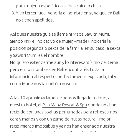
para mujer o específicos si eres chico o chica.
Y en tercer lugar vendría el nombre en si, ya que en Bali
no tienen apellidos.
ASí pues nuestra guía se llama ni Made Sawitri Murni.
Siendo «ni» el indicativo de mujer, «made» indicaría la
posición segunda o sexta de la familia, en su caso la sexta
y Sawitri Murni es el nombre.
No quiero extenderme aún y lo interesantísimo del tema
pero en
Los nombres en Bali
encontraréis toda la
información al respecto, perfectamente explicada, tal y
como Made nos la contó a nosotros.
A las 10 aproximadamente hemos llegado a Ubud, a
nuestro hotel, el
Pita Maha Resort & Spa
donde nos han
recibido con unas toallas perfumadas para refrescarnos
cara y manos y con un zumo de frutas natural, ¡mejor
recibimiento imposible! y ya nos han enseñado nuestra