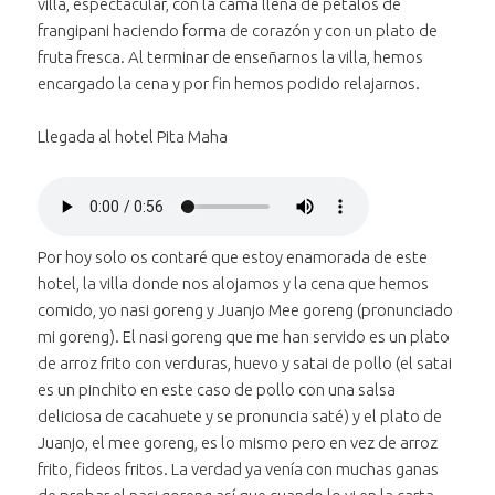
villa, espectacular, con la cama llena de pétalos de
frangipani haciendo forma de corazón y con un plato de
fruta fresca. Al terminar de enseñarnos la villa, hemos
encargado la cena y por fin hemos podido relajarnos.
Llegada al hotel Pita Maha
Reproducir
el audio "Llegada
Bajar volumen
al Pita-maha"
al audio
Subir volumen
al audio
"Llegada al
Por hoy solo os contaré que estoy enamorada de este
Silenciar
el audio "Llegada al
"Llegada al
Pita-maha"
hotel, la villa donde nos alojamos y la cena que hemos
Avanzar treinta segundos
Pita-maha"
Pita-maha"
en el
comido, yo nasi goreng y Juanjo Mee goreng (pronunciado
Retroceder treinta segundos
audio
en el
mi goreng). El nasi goreng que me han servido es un plato
"Llegada
audio
de arroz frito con verduras, huevo y satai de pollo (el satai
Posición:
al Pita-
"Llegada
es un pinchito en este caso de pollo con una salsa
0 segundos
maha"
al Pita-
deliciosa de cacahuete y se pronuncia saté) y el plato de
maha"
Juanjo, el mee goreng, es lo mismo pero en vez de arroz
Duración:
frito, fideos fritos. La verdad ya venía con muchas ganas
56 segundos