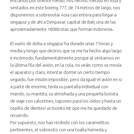
entrando por oriente medio, nos hemos metido en Asia y
sentados en este boeing 777, de 74 metros de largo, nos
disponemos a sobrevolar Asia casi entera para llegar a
singapur y de ahí a Denpasar, capital de Bali, una de las
aproximadamente 18000 islas que forman Indonesia.
El vuelo de doha a singapur ha durado unas 7 horas y
media y tengo que deciros que se me ha hecho algo largo
e incómodo, fundamentalmente porque al sentarnos en
la última fila del avión, en la cola, no veáis como se movía
el aparato! y claro, intentar dormir un cierto tiempo
seguido, fue misión imposible. pero da igual! el avión en si
a parte de enorme, tenía su pantalla individual con
mando, su mantita, su almohada y una pequeña bolsita
de viaje con calcetines, tapones para los oídos y hasta un
cepillo de dientes! un bonito kit que me he quedado de
recuerdo.
Por supuesto, nos han recibido con los caramelitos
pertinentes, el sobrecito con una toalla húmeda y