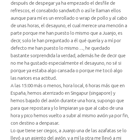
después de despegar ya ha empezado el desfile de
refrescos, el consabido sandwitch o así le llaman ellos
aunque para mí es un enrollado o wrap de pollo y al cabo
de unas horas, el desayuno, el cual merece una mención a
parte porque me han puesto lo mismo que a Juanjo, es
decir, solo le han preguntado a él qué quería y a mí por
defecto me han puesto lo mismo…, he quedado
bastante sorprendida la verdad, además he de decir que
no me ha gustado especialmente el desayuno, no sé si
porque ya estaba algo cansada o porque me tocó algo
las narices esa actitud.
A las 15:00 más o menos, hora local, 6 horas más que en
España, hemos aterrizado en Singapur (singapore) y
hemos bajado del avión durante una hora, supongo que
para que repostara y lo limpiaran ya que al cabo de una
hora y pico hemos vuelto a subir al mismo avión ya por fin,
con destino a denpasar.
Lo que tiene ser ciegos, a Juanjo una de las azafatas se lo
llevó a un asiento del avión, y a mí la otra me llevó a mi