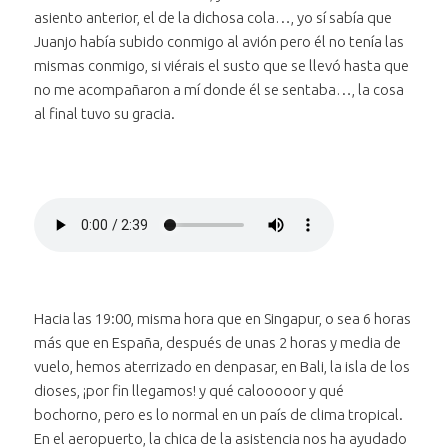
asiento anterior, el de la dichosa cola…, yo sí sabía que
Juanjo había subido conmigo al avión pero él no tenía las
mismas conmigo, si viérais el susto que se llevó hasta que
no me acompañaron a mí donde él se sentaba…, la cosa
al final tuvo su gracia.
Reproducir
el audio
Bajar volumen
"Anécdota en el
al audio
Subir volumen
avión a Bali"
al audio
"Anécdota en
Silenciar
el audio "Anécdota
"Anécdota en
el avión a Bali"
Avanzar treinta segundos
en el avión a Bali"
el avión a Bali"
en el
Hacia las 19:00, misma hora que en Singapur, o sea 6 horas
Retroceder treinta segundos
audio
en el
más que en España, después de unas 2 horas y media de
"Anécdota
audio
vuelo, hemos aterrizado en denpasar, en Bali, la isla de los
Posición:
en el avión
"Anécdota
dioses, ¡por fin llegamos! y qué calooooor y qué
0 segundos
a Bali"
en el avión
bochorno, pero es lo normal en un país de clima tropical.
a Bali"
En el aeropuerto, la chica de la asistencia nos ha ayudado