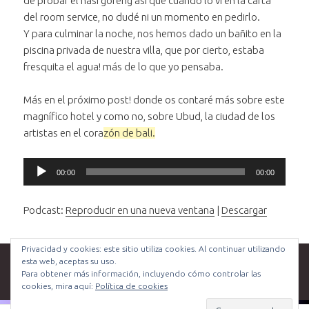
de probar el nasi goreng así que cuando lo vi en la carta
del room service, no dudé ni un momento en pedirlo.
Y para culminar la noche, nos hemos dado un bañito en la
piscina privada de nuestra villa, que por cierto, estaba
fresquita el agua! más de lo que yo pensaba.
Más en el próximo post! donde os contaré más sobre este
magnífico hotel y como no, sobre Ubud, la ciudad de los
artistas en el cora
zón de bali.
Reproductor
00:00
00:00
de
audio
Podcast:
Reproducir en una nueva ventana
|
Descargar
Privacidad y cookies: este sitio utiliza cookies. Al continuar utilizando
Publicado
Categorías
Etiquetas
24/10/2013
Experiencias
,
Viajes
aficiones
,
audio
,
Bali
,
esta web, aceptas su uso.
el
Bangkok
,
Denpasar
,
Java
,
luna de miel
,
Singapur
,
Ubud
Para obtener más información, incluyendo cómo controlar las
en Sintiendo Bali, Java y Bangkok. 2º día: Singapur, Denp
4 comentarios
cookies, mira aquí:
Política de cookies