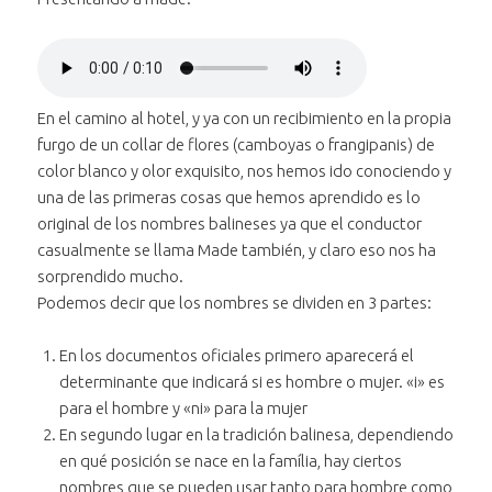
Reproducir
el audio
Bajar volumen
"Presentando a
al audio
Subir volumen
Made"
al audio
"Presentando
En el camino al hotel, y ya con un recibimiento en la propia
Silenciar
el audio
"Presentando
a Made"
furgo de un collar de flores (camboyas o frangipanis) de
Avanzar treinta segundos
"Presentando a
a Made"
en el audio
color blanco y olor exquisito, nos hemos ido conociendo y
Retroceder treinta segundos
Made"
"Presentando
en el audio
una de las primeras cosas que hemos aprendido es lo
a Made"
"Presentando
original de los nombres balineses ya que el conductor
Posición:
a Made"
casualmente se llama Made también, y claro eso nos ha
0 segundos
sorprendido mucho.
Podemos decir que los nombres se dividen en 3 partes:
Duración:
10 segundos
En los documentos oficiales primero aparecerá el
determinante que indicará si es hombre o mujer. «i» es
para el hombre y «ni» para la mujer
En segundo lugar en la tradición balinesa, dependiendo
en qué posición se nace en la família, hay ciertos
nombres que se pueden usar tanto para hombre como