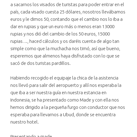
Duración:
a sacarnos los visados de turistas para poder entrar en el
2 minutos y 39 segundos
país, cada visado cuesta 25 dólares, nosotros llevábamos
euros y le dimos 50, contando que el cambio nos lo iba a
dar en rupias y que un euro más o menos eran 13000
rupias y nos dió del cambio de los 50 euros, 15000
rupias…, haced cálculos y os daréis cuenta de algo tan
simple como que la muchacha nos timó, así que bueno,
esperemos que almenos haya disfrutado con lo que se
sacó de dos turistas pardillos.
Habiendo recogido el equipaje la chica de la asistencia
nos llevó para salir del aeropuerto y allí nos esperaba la
que iba a ser nuestra guía en nuestra estancia en
Indonesia, se ha presentado como Made y con ella nos
hemos dirigido a la pequeña furgo con conductor que nos
esperaba para llevarnos a Ubud, donde se encuentra
nuestro hotel.
Presentando a made.