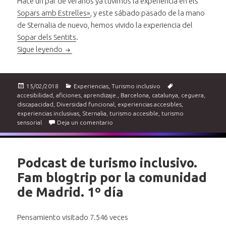
Hace un par de veranos ya tuvimos la experiencia en els
Sopars amb Estrelles»
, y este sábado pasado de la mano
de Sternalia de nuevo, hemos vivido la experiencia del
Sopar dels Sentits
.
Experiencias sensoriales y de turismo inclusivo. L
Sigue leyendo
Publicado
Categorías
Etiquetas
15/02/2018
Experiencias
,
Turismo inclusivo
el
accesibilidad
,
aficiones
,
aprendizaje.
,
Barcelona
,
catalunya
,
ceguera
,
discapacidad
,
Diversidad funcional
,
experiencias accesibles
,
experiencias inclusivas
,
Sternalia
,
turismo accesible
,
turismo
en Experiencias sensoriales y de turismo 
sensorial
Deja un comentario
Podcast de turismo inclusivo.
Fam blogtrip por la comunidad
de Madrid. 1º día
Pensamiento visitado 7.546 veces