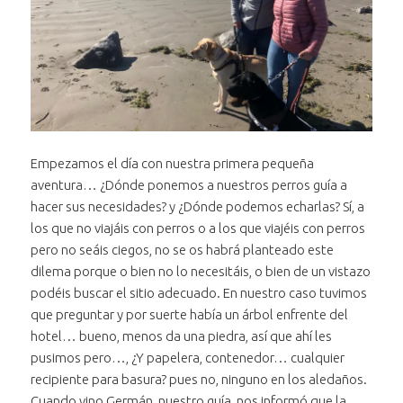
Empezamos el día con nuestra primera pequeña
aventura… ¿Dónde ponemos a nuestros perros guía a
hacer sus necesidades? y ¿Dónde podemos echarlas? Sí, a
los que no viajáis con perros o a los que viajéis con perros
pero no seáis ciegos, no se os habrá planteado este
dilema porque o bien no lo necesitáis, o bien de un vistazo
podéis buscar el sitio adecuado. En nuestro caso tuvimos
que preguntar y por suerte había un árbol enfrente del
hotel… bueno, menos da una piedra, así que ahí les
pusimos pero…, ¿Y papelera, contenedor… cualquier
recipiente para basura? pues no, ninguno en los aledaños.
Cuando vino Germán, nuestro guía, nos informó que la