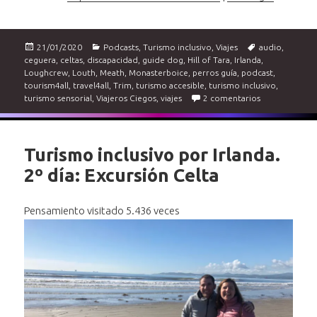
Publicado
Categorías
Etiquetas
21/01/2020
Podcasts
,
Turismo inclusivo
,
Viajes
audio
,
el
ceguera
,
celtas
,
discapacidad
,
guide dog
,
Hill of Tara
,
Irlanda
,
Loughcrew
,
Louth
,
Meath
,
Monasterboice
,
perros guía
,
podcast
,
tourism4all
,
travel4all
,
Trim
,
turismo accesible
,
turismo inclusivo
,
en Podcast de 
turismo sensorial
,
Viajeros Ciegos
,
viajes
2 comentarios
Turismo inclusivo por Irlanda.
2º día: Excursión Celta
Pensamiento visitado 5.436 veces