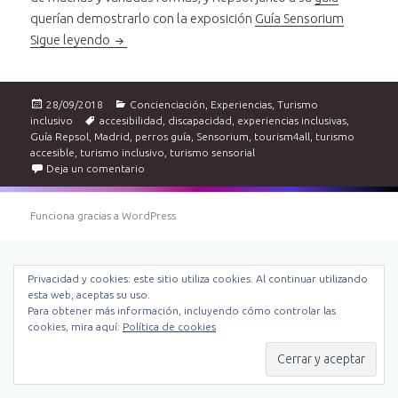
querían demostrarlo con la exposición
Guía Sensorium
Turismo inclusivo de la mano de la Guía Repsol
Sigue leyendo
Publicado
Categorías
28/09/2018
Concienciación
,
Experiencias
,
Turismo
el
Etiquetas
inclusivo
accesibilidad
,
discapacidad
,
experiencias inclusivas
,
Guía Repsol
,
Madrid
,
perros guía
,
Sensorium
,
tourism4all
,
turismo
accesible
,
turismo inclusivo
,
turismo sensorial
en Turismo inclusivo de la mano de la Guía Repsol
Deja un comentario
Funciona gracias a WordPress
Privacidad y cookies: este sitio utiliza cookies. Al continuar utilizando
esta web, aceptas su uso.
Para obtener más información, incluyendo cómo controlar las
cookies, mira aquí:
Política de cookies