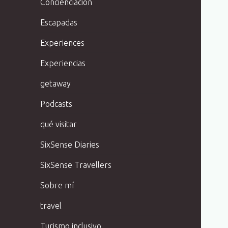
Concienciación
Escapadas
Experiences
Experiencias
getaway
Podcasts
qué visitar
SixSense Diaries
SixSense Travellers
Sobre mí
travel
Turismo inclusivo