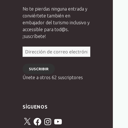
No te pierdas ninguna entrada y
conviértete también en
embajador del turismo inclusivo y
accessible para tod@s.
¡suscríbete!
Dirección
de
correo
SUSCRIBIR
electrónico
Únete a otros 62 suscriptores
SÍGUENOS
X
Facebook
Instagram
YouTube