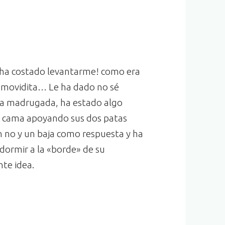
e ha costado levantarme! como era
o movidita… Le ha dado no sé
na madrugada, ha estado algo
la cama apoyando sus dos patas
n no y un baja como respuesta y ha
 dormir a la «borde» de su
te idea.
11/04/2018: Primer contacto como guía.