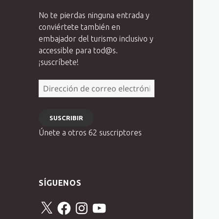
No te pierdas ninguna entrada y
conviértete también en
embajador del turismo inclusivo y
accessible para tod@s.
¡suscríbete!
Dirección
de
correo
SUSCRIBIR
electrónico
Únete a otros 62 suscriptores
SÍGUENOS
X
Facebook
Instagram
YouTube