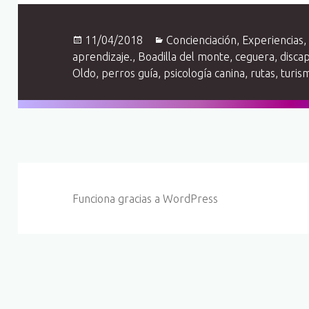
Publicado
Categorías
11/04/2018
Concienciación
,
Experiencias
el
aprendizaje.
,
Boadilla del monte
,
ceguera
,
disca
Oldo
,
perros guía
,
psicología canina
,
rutas
,
turis
Funciona gracias a WordPress