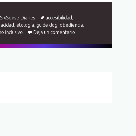
Etiquetas
,
SixSense Diaries
accesibilidad
,
pacidad
,
etología
,
guide dog
,
obediencia
,
en Diario de un perro guía.
mo inclusivo
Deja un comentario