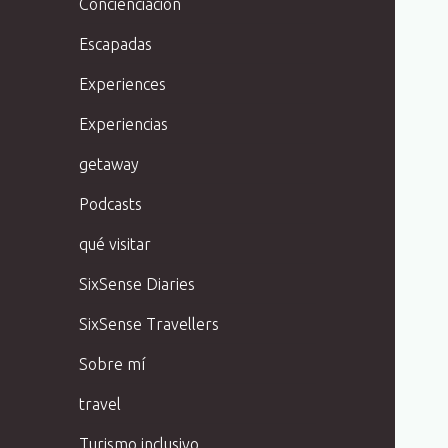
Concienciación
Escapadas
Experiences
Experiencias
getaway
Podcasts
qué visitar
SixSense Diaries
SixSense Travellers
Sobre mí
travel
Turismo inclusivo