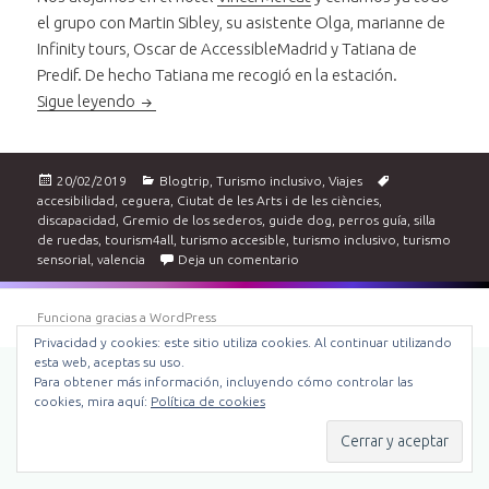
el grupo con Martin Sibley, su asistente Olga, marianne de
Infinity tours, Oscar de AccessibleMadrid y Tatiana de
Predif. De hecho Tatiana me recogió en la estación.
Fam trip por la Comunitat Valenciana: Valencia
Sigue leyendo
Publicado
Categorías
Etiquetas
20/02/2019
Blogtrip
,
Turismo inclusivo
,
Viajes
el
accesibilidad
,
ceguera
,
Ciutat de les Arts i de les ciències
,
discapacidad
,
Gremio de los sederos
,
guide dog
,
perros guía
,
silla
de ruedas
,
tourism4all
,
turismo accesible
,
turismo inclusivo
,
turismo
en Fam trip por la Comunitat Va
sensorial
,
valencia
Deja un comentario
Funciona gracias a WordPress
Privacidad y cookies: este sitio utiliza cookies. Al continuar utilizando
esta web, aceptas su uso.
Para obtener más información, incluyendo cómo controlar las
cookies, mira aquí:
Política de cookies