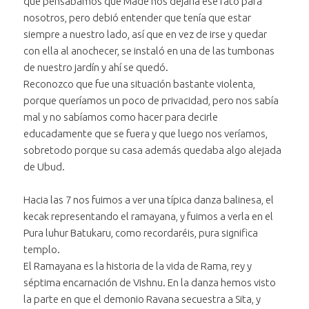
que pensábamos que Made nos dejaría ese rato para
nosotros, pero debió entender que tenía que estar
siempre a nuestro lado, así que en vez de irse y quedar
con ella al anochecer, se instaló en una de las tumbonas
de nuestro jardín y ahí se quedó.
Reconozco que fue una situación bastante violenta,
porque queríamos un poco de privacidad, pero nos sabía
mal y no sabíamos como hacer para decirle
educadamente que se fuera y que luego nos veríamos,
sobretodo porque su casa además quedaba algo alejada
de Ubud.
Hacia las 7 nos fuimos a ver una típica danza balinesa, el
kecak representando el ramayana, y fuimos a verla en el
Pura luhur Batukaru, como recordaréis, pura significa
templo.
El Ramayana es la historia de la vida de Rama, rey y
séptima encarnación de Vishnu. En la danza hemos visto
la parte en que el demonio Ravana secuestra a Sita, y