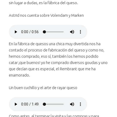
sin lugar a dudas, es la fábrica del queso.
Duración:
2 minutos y 15 segundos
Astrid nos cuenta sobre Volendam y Marken
Reproducir
el audio "AStrid
Bajar volumen
nos cuenta sobre
al audio
Subir volumen
Volendam y
al audio
"AStrid nos
En la fábrica de quesos una chica muy divertida nos ha
Silenciar
el audio "AStrid nos
Marken"
"AStrid nos
cuenta sobre
contado el proceso de fabricación del queso y como no,
Avanzar treinta segundos
cuenta sobre
cuenta sobre
Volendam y
en el
hemos comprado, eso sí, también los hemos podido
Retroceder treinta segundos
Volendam y Marken"
Volendam y
Marken"
audio
en el
catar ¡que buenos! yo he comprado diversos goudas y uno
Marken"
"AStrid
audio
que decían que es especial, el Rembrant que me ha
Posición:
nos
"AStrid
enamorado.
0 segundos
cuenta
nos
sobre
cuenta
Un buen cuchillo y el arte de rayar queso
Duración:
Volendam
sobre
56 segundos
y Marken"
Volendam
Reproducir
el audio "Un buen
y Marken"
Bajar volumen
cuchillo y el arte
al audio "Un
Subir volumen
de rayar queso"
al audio "Un
buen cuchillo
Como antes, al terminar la visita y las compras y para