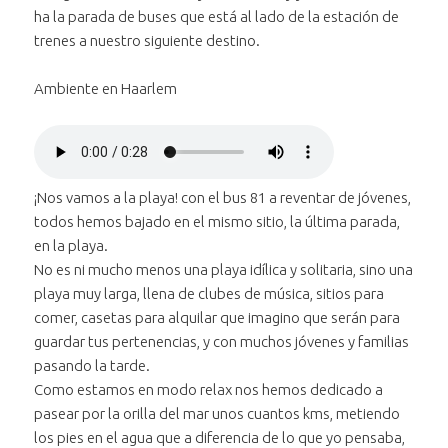
ha la parada de buses que está al lado de la estación de
trenes a nuestro siguiente destino.
Ambiente en Haarlem
Reproducir
el audio
Bajar volumen
"Ambiente en
al audio
Subir volumen
Haarlem"
al audio
"Ambiente en
¡Nos vamos a la playa! con el bus 81 a reventar de jóvenes,
Silenciar
el audio "Ambiente
"Ambiente en
Haarlem"
todos hemos bajado en el mismo sitio, la última parada,
Avanzar treinta segundos
en Haarlem"
Haarlem"
en el
en la playa.
Retroceder treinta segundos
audio
en el
No es ni mucho menos una playa idílica y solitaria, sino una
"Ambiente
audio
playa muy larga, llena de clubes de música, sitios para
Posición:
en
"Ambiente
comer, casetas para alquilar que imagino que serán para
0 segundos
Haarlem"
en
guardar tus pertenencias, y con muchos jóvenes y familias
Haarlem"
pasando la tarde.
Duración:
Como estamos en modo relax nos hemos dedicado a
28 segundos
pasear por la orilla del mar unos cuantos kms, metiendo
los pies en el agua que a diferencia de lo que yo pensaba,