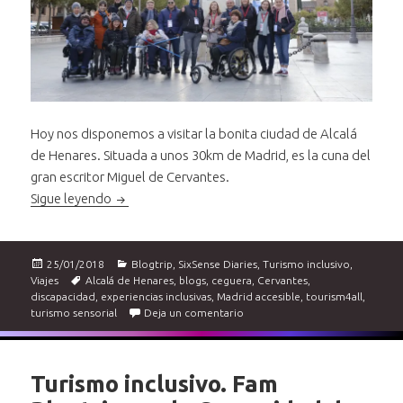
Hoy nos disponemos a visitar la bonita ciudad de Alcalá
de Henares. Situada a unos 30km de Madrid, es la cuna del
gran escritor Miguel de Cervantes.
Turismo inclusivo. Fam blogtrip por la comunidad
Sigue leyendo
Publicado
Categorías
25/01/2018
Blogtrip
,
SixSense Diaries
,
Turismo inclusivo
,
el
Etiquetas
Viajes
Alcalá de Henares
,
blogs
,
ceguera
,
Cervantes
,
discapacidad
,
experiencias inclusivas
,
Madrid accesible
,
tourism4all
,
en Turismo inclusivo. Fam blogt
turismo sensorial
Deja un comentario
Turismo inclusivo. Fam