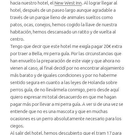
hacia nuestro hotel, el
New West Inn
. Al lograr llegar al
Retroceder treinta segundos
"¡Patitos en
en el audio
hotel, después de un paseo largo aunque agradable a
Vondelpark!"
"¡Patitos en
través de un parque lleno de animales sueltos como
Posición:
Vondelpark!"
patos, ocas, conejos, hemos cogido la llave de nuestra
0 segundos
habitación, hemos descansado un ratito y de vuelta al
centro.
Duración:
Tengo que decir que este hotel me exigía pagar 20€ extra
34 segundos
por traer a Bella, mi perra guía. Por las circunstancias que
han envuelto la preparación de este viaje y que ahora no
vienen al caso, al final decidí por no encontrar alojamiento
más barato y de iguales condiciones y por no haberme
sentido segura en cuanto a las leyes de Holanda sobre
perros guía, de no llevármela conmigo, pero desde aquí
quiero expresar mi total desacuerdo en que me hagan
pagar más por llevar a mi perra guía. A ver si de una vez se
entiende que no es una mascota y que en muchas
ocasiones es un perro absolutamente necesario para los
ciegos.
Al salir del hotel, hemos descubierto que el tram 17 para