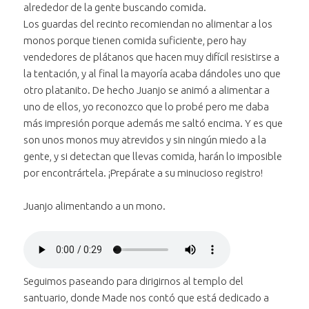
alrededor de la gente buscando comida.
1 minuto y 11 segundos
Los guardas del recinto recomiendan no alimentar a los
monos porque tienen comida suficiente, pero hay
vendedores de plátanos que hacen muy difícil resistirse a
la tentación, y al final la mayoría acaba dándoles uno que
otro platanito. De hecho Juanjo se animó a alimentar a
uno de ellos, yo reconozco que lo probé pero me daba
más impresión porque además me saltó encima. Y es que
son unos monos muy atrevidos y sin ningún miedo a la
gente, y si detectan que llevas comida, harán lo imposible
por encontrártela. ¡Prepárate a su minucioso registro!
Juanjo alimentando a un mono.
Reproducir
el audio "Juanjo
Bajar volumen
alimentando a un
al audio
Subir volumen
mono"
al audio
"Juanjo
Seguimos paseando para dirigirnos al templo del
Silenciar
el audio "Juanjo
"Juanjo
alimentando a
santuario, donde Made nos contó que está dedicado a
Avanzar treinta segundos
alimentando a un
alimentando a
un mono"
en el audio