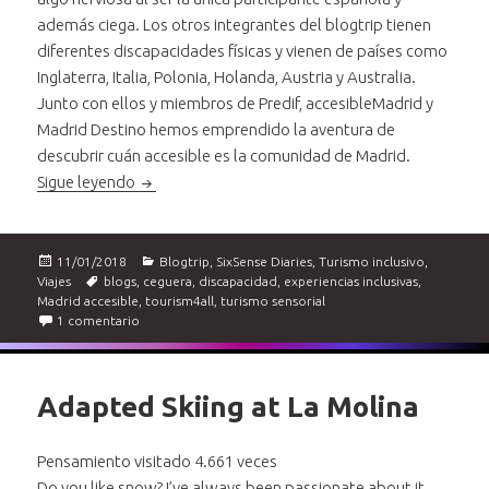
además ciega. Los otros integrantes del blogtrip tienen
diferentes discapacidades físicas y vienen de países como
Inglaterra, Italia, Polonia, Holanda, Austria y Australia.
Junto con ellos y miembros de Predif, accesibleMadrid y
Madrid Destino hemos emprendido la aventura de
descubrir cuán accesible es la comunidad de Madrid.
Turismo inclusivo. Fam Blogtrip por la Comunidad
Sigue leyendo
Publicado
Categorías
11/01/2018
Blogtrip
,
SixSense Diaries
,
Turismo inclusivo
,
el
Etiquetas
Viajes
blogs
,
ceguera
,
discapacidad
,
experiencias inclusivas
,
Madrid accesible
,
tourism4all
,
turismo sensorial
en Turismo inclusivo. Fam Blogtrip por la Comunidad de 
1 comentario
Adapted Skiing at La Molina
Pensamiento visitado 4.661 veces
Do you like snow? I’ve always been passionate about it.