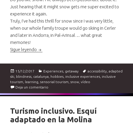
Just hearing that it might snow gets me super excited to
experience it again.
Truly, I’ve had this thrill for snow since I was very little,
when our whole family troupe would go skiing in Cerler
and later in Andorra, in Pal-Arinsal… what great
memories!
Adapted Skiing at La Molina
Sigue leyendo
Publicado
Categorías
Etiquetas
15/12/2017
Experiences
,
getaway
accessibility
,
adapted
el
ski
,
blindness
,
catalunya
,
hobbies
,
inclusive experiences
,
inclusive
tourism
,
learning
,
sensorial tourism
,
snow
,
vídeo
en Adapted Skiing at La Molina
Deja un comentario
Turismo inclusivo. Esquí
adaptado en la Molina