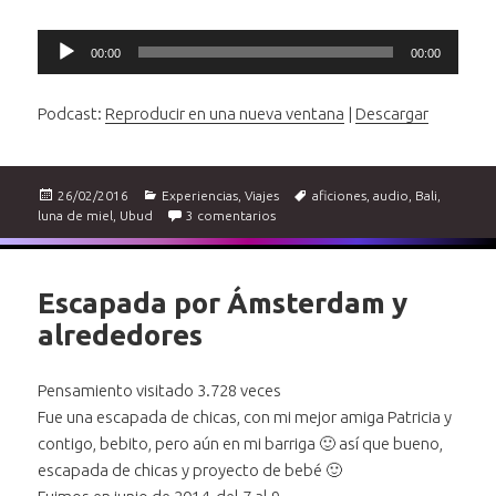
Reproductor
00:00
00:00
de
audio
Podcast:
Reproducir en una nueva ventana
|
Descargar
Publicado
Categorías
Etiquetas
26/02/2016
Experiencias
,
Viajes
aficiones
,
audio
,
Bali
,
el
en Sintiendo Bali, Java y Bangkok. 3º
luna de miel
,
Ubud
3 comentarios
Escapada por Ámsterdam y
alrededores
Pensamiento visitado 3.728 veces
Fue una escapada de chicas, con mi mejor amiga Patricia y
contigo, bebito, pero aún en mi barriga 🙂 así que bueno,
escapada de chicas y proyecto de bebé 🙂