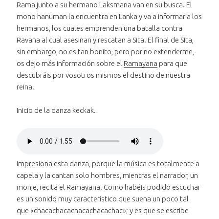
Rama junto a su hermano Laksmana van en su busca. El
mono hanuman la encuentra en Lanka y va a informar a los
hermanos, los cuales emprenden una batalla contra
Ravana al cual asesinan y rescatan a Sita. El final de Sita,
sin embargo, no es tan bonito, pero por no extenderme,
os dejo más información sobre el
Ramayana
para que
descubráis por vosotros mismos el destino de nuestra
reina.
Inicio de la danza keckak.
Reproducir
el audio "Inicio de
Bajar volumen
la danza kecak"
al audio "Inicio
Subir volumen
al audio "Inicio
de la danza
Impresiona esta danza, porque la música es totalmente a
Silenciar
el audio "Inicio de la
de la danza
kecak"
capela y la cantan solo hombres, mientras el narrador, un
Avanzar treinta segundos
danza kecak"
kecak"
en el
monje, recita el Ramayana. Como habéis podido escuchar
Retroceder treinta segundos
audio
en el
es un sonido muy característico que suena un poco tal
"Inicio
audio
que «chacachacachacachacachac»; y es que se escribe
Posición:
de la
"Inicio