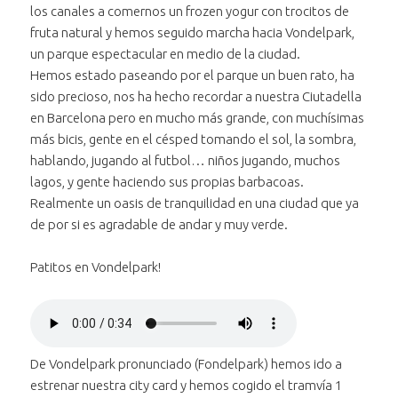
los canales a comernos un frozen yogur con trocitos de
fruta natural y hemos seguido marcha hacia Vondelpark,
un parque espectacular en medio de la ciudad.
Hemos estado paseando por el parque un buen rato, ha
sido precioso, nos ha hecho recordar a nuestra Ciutadella
en Barcelona pero en mucho más grande, con muchísimas
más bicis, gente en el césped tomando el sol, la sombra,
hablando, jugando al futbol… niños jugando, muchos
lagos, y gente haciendo sus propias barbacoas.
Realmente un oasis de tranquilidad en una ciudad que ya
de por si es agradable de andar y muy verde.
Patitos en Vondelpark!
Reproducir
el audio "¡Patitos
Bajar volumen
en Vondelpark!"
al audio
Subir volumen
al audio
"¡Patitos en
De Vondelpark pronunciado (Fondelpark) hemos ido a
Silenciar
el audio "¡Patitos en
"¡Patitos en
Vondelpark!"
estrenar nuestra city card y hemos cogido el tramvía 1
Avanzar treinta segundos
Vondelpark!"
Vondelpark!"
en el audio