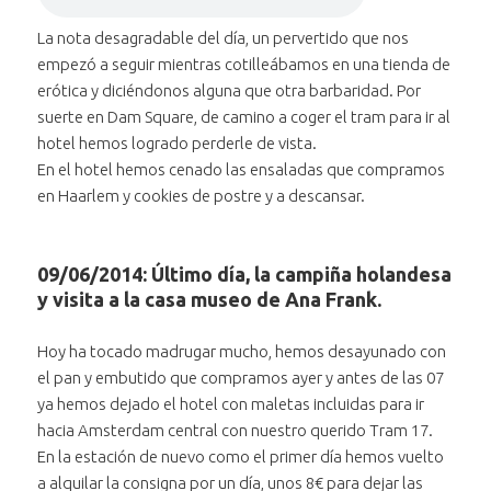
Subir volumen
atardecer"
al audio "The
Wallen al
La nota desagradable del día, un pervertido que nos
Silenciar
el audio "The Wallen
Wallen al
atardecer"
empezó a seguir mientras cotilleábamos en una tienda de
Avanzar treinta segundos
al atardecer"
atardecer"
en el
erótica y diciéndonos alguna que otra barbaridad. Por
Retroceder treinta segundos
audio
en el
suerte en Dam Square, de camino a coger el tram para ir al
"The
audio
hotel hemos logrado perderle de vista.
Posición:
Wallen al
"The
En el hotel hemos cenado las ensaladas que compramos
0 segundos
atardecer"
Wallen al
en Haarlem y cookies de postre y a descansar.
atardecer"
Duración:
1 minuto y 34 segundos
09/06/2014: Último día, la campiña holandesa
y visita a la casa museo de Ana Frank.
Hoy ha tocado madrugar mucho, hemos desayunado con
el pan y embutido que compramos ayer y antes de las 07
ya hemos dejado el hotel con maletas incluidas para ir
hacia Amsterdam central con nuestro querido Tram 17.
En la estación de nuevo como el primer día hemos vuelto
a alquilar la consigna por un día, unos 8€ para dejar las