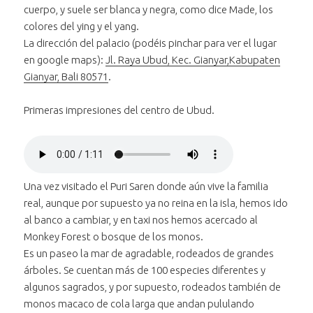
cuerpo, y suele ser blanca y negra, como dice Made, los
colores del ying y el yang.
La dirección del palacio (podéis pinchar para ver el lugar
en google maps):
Jl. Raya Ubud, Kec. Gianyar,Kabupaten
Gianyar, Bali 80571
.
Primeras impresiones del centro de Ubud.
Reproducir
el audio
Bajar volumen
"Primeras
al audio
Subir volumen
impresiones de
al audio
"Primeras
Una vez visitado el Puri Saren donde aún vive la familia
Silenciar
el audio "Primeras
Ubud"
"Primeras
impresiones
real, aunque por supuesto ya no reina en la isla, hemos ido
Avanzar treinta segundos
impresiones de
impresiones
de Ubud"
en el audio
al banco a cambiar, y en taxi nos hemos acercado al
Retroceder treinta segundos
Ubud"
de Ubud"
"Primeras
en el audio
Monkey Forest o bosque de los monos.
impresiones
"Primeras
Es un paseo la mar de agradable, rodeados de grandes
Posición:
de Ubud"
impresiones
árboles. Se cuentan más de 100 especies diferentes y
0 segundos
de Ubud"
algunos sagrados, y por supuesto, rodeados también de
monos macaco de cola larga que andan pululando
Duración: