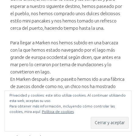
Silenciar
el audio "Un buen
buen cuchillo y
y el arte de
esperar a nuestro siguiente destino, hemos paseado por
Avanzar treinta segundos
cuchillo y el arte de
el arte de
rayar queso"
en el
el pueblo, nos hemos comprado unos dulces deliciosos
Retroceder treinta segundos
rayar queso"
rayar queso"
audio
en el
estilo mini pancakes y nos hemos tomado un refresco
"Un
audio
cerca del puerto, haciendo tiempo hasta la una.
Posición:
buen
"Un
0 segundos
cuchillo
buen
Para llegar a Marken nos hemos subido en una barcaza
y el
cuchillo
con la que hemos estado navegando por el lago más
Duración:
arte de
y el
grande de europa occidental según dicen, que antes era
1 minuto y 49 segundos
rayar
arte de
mar pero lo cerraron por tema de inundaciones y lo
queso"
rayar
convirtieron en lago.
queso"
En Marken después de un paseito hemos ido a una fábrica
de zuecos donde como no, un chico nos ha mostrado
como se hacen los zuecos, primero dándole forma a la
Privacidad y cookies: este sitio utiliza cookies. Al continuar utilizando
madera, luego agujereándola para poner los pies y luego
esta web, aceptas su uso.
Para obtener más información, incluyendo cómo controlar las
puliéndolos. Este chico por cierto también tenía su gracia
cookies, mira aquí:
Política de cookies
en contar el proceso. Al acabar la explicación por hacer la
broma nos hemos probado zuecos y ya nos hemos ido.