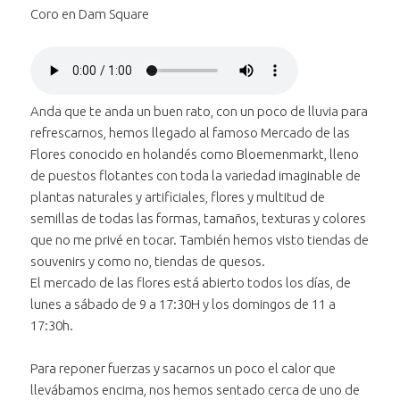
Coro en Dam Square
Reproducir
el audio "Coro en
Bajar volumen
Dam Square"
al audio "Coro
Subir volumen
al audio "Coro
en Dam
Anda que te anda un buen rato, con un poco de lluvia para
Silenciar
el audio "Coro en
en Dam
Square"
refrescarnos, hemos llegado al famoso Mercado de las
Avanzar treinta segundos
Dam Square"
Square"
en el
Flores conocido en holandés como Bloemenmarkt, lleno
Retroceder treinta segundos
audio
en el
de puestos flotantes con toda la variedad imaginable de
"Coro
audio
plantas naturales y artificiales, flores y multitud de
Posición:
en Dam
"Coro
semillas de todas las formas, tamaños, texturas y colores
0 segundos
Square"
en Dam
que no me privé en tocar. También hemos visto tiendas de
Square"
souvenirs y como no, tiendas de quesos.
Duración:
El mercado de las flores está abierto todos los días, de
1 minuto y 0 segundo
lunes a sábado de 9 a 17:30H y los domingos de 11 a
17:30h.
Para reponer fuerzas y sacarnos un poco el calor que
llevábamos encima, nos hemos sentado cerca de uno de