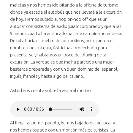
maletas y nos hemos ido pitando a la oficina de turismo
donde ya estaba el autobús que nos llevará a la excursión
de hoy. Hemos subido al hop on-hop off que es un
autocar con sistema de audioguía incorporado y que a las
9 menos cuarto ha arrancado hacia la campiña holandesa.
De ruta hacia el pueblo de los molinos, no recuerdo el
nombre, nuestra guía, Astrid ha aprovechado para
presentarse y hablarnos un poco del planing de la
excursión. La verdad es que me ha parecido una mujer
bastante preparada y con un buen dominio del español,
inglés, francés y hasta algo de italiano.
Astrid nos cuenta sobre la visita al molino
Reproducir
el audio "Astrid
Bajar volumen
nos cuenta sobre
al audio
Subir volumen
la visita al
al audio
"Astrid nos
Al llegar al primer pueblo, hemos bajado del autocar y
Silenciar
el audio "Astrid nos
molino"
"Astrid nos
cuenta sobre
nos hemos topado con un montón más de turistas. La