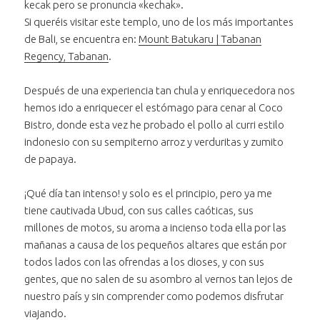
kecak pero se pronuncia «kechak».
0 segundos
danza
de la
Si queréis visitar este templo, uno de los más importantes
kecak"
danza
de Bali, se encuentra en:
Mount Batukaru | Tabanan
Duración:
kecak"
Regency, Tabanan
.
1 minuto y 55 segundos
Después de una experiencia tan chula y enriquecedora nos
hemos ido a enriquecer el estómago para cenar al Coco
Bistro, donde esta vez he probado el pollo al curri estilo
indonesio con su sempiterno arroz y verduritas y zumito
de papaya.
¡Qué día tan intenso! y solo es el principio, pero ya me
tiene cautivada Ubud, con sus calles caóticas, sus
millones de motos, su aroma a incienso toda ella por las
mañanas a causa de los pequeños altares que están por
todos lados con las ofrendas a los dioses, y con sus
gentes, que no salen de su asombro al vernos tan lejos de
nuestro país y sin comprender como podemos disfrutar
viajando.