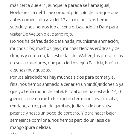
más cerca que el 1, aunque la parada se llama igual,
Hoekenes, la del 1 cae como al principio del parque que
antes comentaba y la del 17 a la mitad,. Nos hemos
subido y nos hemos ido al centro, bajando en Dam para
visitar De Wallen o el barrio rojo.
No nos ha defraudado para nada, muchísima animación,
muchos tíos, muchos gays, muchas tiendas eróticas y de
drogas y como no, las estrellas del Wallen, las prostitutas
en sus aparadores, que por cierto según Patricia, habían
algunas muy guapas.
Por los alrededores hay muchos sitios para comer y al
final nos hemos animado a cenar en un hindú/indonesio ya
que yo tenía mono de satai. El plato me ha costado 14,5€
¡pero es que no me lo he podido terminar! llevaba satai,
rendang, arroz, pan de gambas, judía verde con salsa
picante y hasta un poco de cordero. Y para hacer bajar
semejante comilona, nos hemos partido un lassi de
mango (pura delicia).