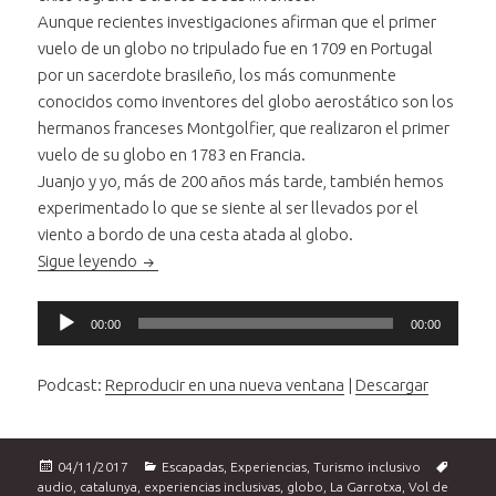
Aunque recientes investigaciones afirman que el primer
vuelo de un globo no tripulado fue en 1709 en Portugal
por un sacerdote brasileño, los más comunmente
conocidos como inventores del globo aerostático son los
hermanos franceses Montgolfier, que realizaron el primer
vuelo de su globo en 1783 en Francia.
Juanjo y yo, más de 200 años más tarde, también hemos
experimentado lo que se siente al ser llevados por el
viento a bordo de una cesta atada al globo.
Turismo inclusivo. Escapada y vuelo en globo acc
Sigue leyendo
Reproductor
00:00
00:00
de
audio
Podcast:
Reproducir en una nueva ventana
|
Descargar
Publicado
Categorías
Etique
04/11/2017
Escapadas
,
Experiencias
,
Turismo inclusivo
el
audio
,
catalunya
,
experiencias inclusivas
,
globo
,
La Garrotxa
,
Vol de