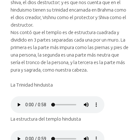
shiva, el dios destructor; y es que nos cuenta que en el
Retroceder treinta segundos
mono"
un mono"
"Juanjo
en el audio
hinduismo tienen su trinidad encarnada en Brahma como
alimentando
"Juanjo
el dios creador, Vishnu como el protector y Shiva como el
Posición:
a un mono"
alimentando
destructor.
0 segundos
a un mono"
Nos contó que el templo es de estructura cuadrada y
dividido en 3 partes separadas cada una por un muro. La
Duración:
primera es la parte más impura como las piernas y pies de
29 segundos
una persona, la segunda es una parte más neutra que
sería el tronco de la persona, y la tercera es la parte más
pura y sagrada, como nuestra cabeza.
La Trinidad hinduista
Reproducir
el audio "La
Bajar volumen
Trinidad
al audio "La
Subir volumen
hinduista"
al audio "La
Trinidad
La estructura del templo hinduista
Silenciar
el audio "La Trinidad
Trinidad
hinduista"
Avanzar treinta segundos
hinduista"
hinduista"
en el
Reproducir
el audio "La
Retroceder treinta segundos
audio "La
en el