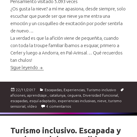
Pensamiento visitado 5.093 veces
¿Os gusta la nieve? a mí me apasiona, desde siempre, solo
escuchar que puede ser que nieve ya me entra una
emoción y un cosquilleo de excitación por poder sentirla
de nuevo…
La verdad es que la afición viene de pequeñita, cuando
con toda la troupe familiar íbamos a esquiar, primero a
Cerler y luego a Andorra, en Pal-Arinsal… Qué recuerdos
tan chulos!
Turismo inclusivo. Esquí adaptado en la Molina
Sigue leyendo
Publicado
Categorías
Etique
22/11/2017
Escapadas
,
Experiencias
,
Turismo inclusivo
el
aficiones
,
aprendizaje.
,
catalunya
,
ceguera
,
Diversidad funcional
,
escapadas
,
esquí adaptado
,
experiencias inclusivas
,
nieve
,
turismo
en Turismo inclusivo. Esquí adaptado e
sensorial
,
vídeo
4 comentarios
Turismo inclusivo. Escapada y