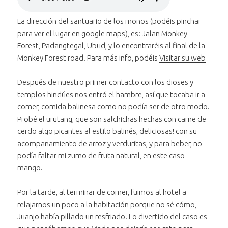
Bajar volumen
estructura del
al audio "La
Trinidad
audio "La
Subir volumen
templo"
al audio "La
estructura del
Posición:
hinduista"
Trinidad
La dirección del santuario de los monos (podéis pinchar
Silenciar
el audio "La
estructura del
templo"
0 segundos
hinduista"
para ver el lugar en google maps), es:
Jalan Monkey
Avanzar treinta segundos
estructura del
templo"
en el
Forest, Padangtegal, Ubud
, y lo encontraréis al final de la
Retroceder treinta segundos
templo"
audio "La
en el
Duración:
Monkey Forest road. Para más info, podéis
Visitar su web
estructura
audio "La
58 segundos
Posición:
del
estructura
Después de nuestro primer contacto con los dioses y
0 segundos
templo"
del
templos hindúes nos entró el hambre, así que tocaba ir a
templo"
comer, comida balinesa como no podía ser de otro modo.
Duración:
Probé el urutang, que son salchichas hechas con carne de
59 segundos
cerdo algo picantes al estilo balinés, deliciosas! con su
acompañamiento de arroz y verduritas, y para beber, no
podía faltar mi zumo de fruta natural, en este caso
mango.
Por la tarde, al terminar de comer, fuimos al hotel a
relajarnos un poco a la habitación porque no sé cómo,
Juanjo había pillado un resfriado. Lo divertido del caso es