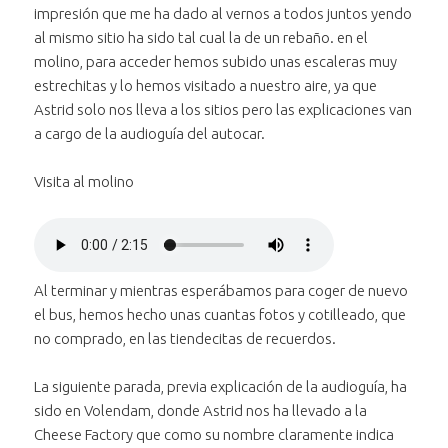
Avanzar treinta segundos
cuenta sobre la
cuenta sobre
la visita al
en el
impresión que me ha dado al vernos a todos juntos yendo
Retroceder treinta segundos
visita al molino"
la visita al
molino"
audio
en el
al mismo sitio ha sido tal cual la de un rebaño. en el
molino"
"Astrid
audio
molino, para acceder hemos subido unas escaleras muy
Posición:
nos
"Astrid
estrechitas y lo hemos visitado a nuestro aire, ya que
0 segundos
cuenta
nos
Astrid solo nos lleva a los sitios pero las explicaciones van
sobre
cuenta
a cargo de la audioguía del autocar.
Duración:
la visita
sobre
36 segundos
al
la visita
Visita al molino
molino"
al
molino"
Reproducir
el audio "Visita al
Bajar volumen
molino"
al audio
Subir volumen
al audio "Visita
"Visita al
Al terminar y mientras esperábamos para coger de nuevo
Silenciar
el audio "Visita al
al molino"
molino"
el bus, hemos hecho unas cuantas fotos y cotilleado, que
Avanzar treinta segundos
molino"
en el
no comprado, en las tiendecitas de recuerdos.
Retroceder treinta segundos
audio
en el
"Visita
audio
La siguiente parada, previa explicación de la audioguía, ha
Posición:
al
"Visita
sido en Volendam, donde Astrid nos ha llevado a la
0 segundos
molino"
al
Cheese Factory que como su nombre claramente indica
molino"