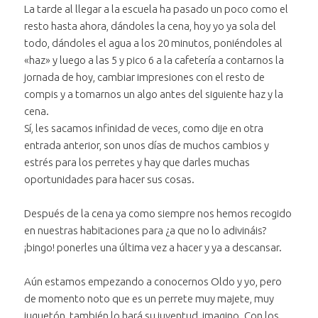
La tarde al llegar a la escuela ha pasado un poco como el
resto hasta ahora, dándoles la cena, hoy yo ya sola del
todo, dándoles el agua a los 20 minutos, poniéndoles al
«haz» y luego a las 5 y pico 6 a la cafetería a contarnos la
jornada de hoy, cambiar impresiones con el resto de
compis y a tomarnos un algo antes del siguiente haz y la
cena.
Sí, les sacamos infinidad de veces, como dije en otra
entrada anterior, son unos días de muchos cambios y
estrés para los perretes y hay que darles muchas
oportunidades para hacer sus cosas.
Después de la cena ya como siempre nos hemos recogido
en nuestras habitaciones para ¿a que no lo adivináis?
¡bingo! ponerles una última vez a hacer y ya a descansar.
Aún estamos empezando a conocernos Oldo y yo, pero
de momento noto que es un perrete muy majete, muy
juguetón, también lo hará su juventud, imagino. Con los