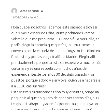
amaterasu
dice:
19/04/2018 a las 6:01 pm
Hola guapa! nosotros llegamos este sábado a bcn así
que si vas a estar unos días, quizá podríamos vernos!
Sobre lo que me preguntas… Cuando fui a por Bella, se
podía elegir la escuela que querías, la ONCE tiene un
convenio con la escuela de Leader Dogs for the Blind en
Rochester y podías elegir ir allí o a Madrid. Elegí ir allí
principalmente porque la lista de espera era mucho más
corta, era y es una escuela con muchos años de
experiencia, desde los años 30 del siglo pasado y ya
puestos, porque adoro viajar y oye, quien va a negarse a
ir a EEUU casi un mes?
Esta vez mis circunstancias son muy distintas, tengo un
pequeñín al que no quiero dejar de ver tantos días, a JJ,
tengo un trabajo… y además por norma general ya no
dejan elegir la escuela, te la asignan así que… aquí