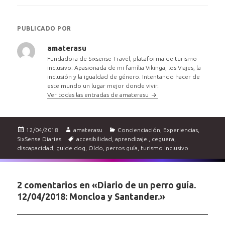
PUBLICADO POR
amaterasu
Fundadora de Sixsense Travel, plataforma de turismo
inclusivo. Apasionada de mi família Vikinga, los Viajes, la
inclusión y la igualdad de género. Intentando hacer de
este mundo un lugar mejor donde vivir.
Ver todas las entradas de amaterasu
Publicado
Autor
Categorías
12/04/2018
amaterasu
Concienciación
,
Experiencias
,
el
Etiquetas
SixSense Diaries
accesibilidad
,
aprendizaje.
,
ceguera
,
discapacidad
,
guide dog
,
Oldo
,
perros guía
,
turismo inclusivo
2 comentarios en «Diario de un perro guía.
12/04/2018: Moncloa y Santander.»