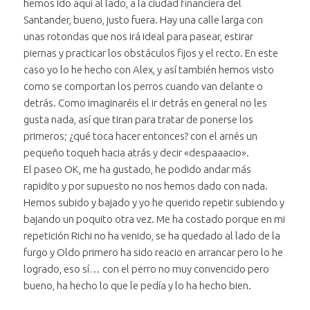
hemos ido aquí al lado, a la ciudad financiera del
Santander, bueno, justo fuera. Hay una calle larga con
unas rotondas que nos irá ideal para pasear, estirar
piernas y practicar los obstáculos fijos y el recto. En este
caso yo lo he hecho con Alex, y así también hemos visto
como se comportan los perros cuando van delante o
detrás. Como imaginaréis el ir detrás en general no les
gusta nada, así que tiran para tratar de ponerse los
primeros; ¿qué toca hacer entonces? con el arnés un
pequeño toqueh hacia atrás y decir «despaaacio».
El paseo OK, me ha gustado, he podido andar más
rapidito y por supuesto no nos hemos dado con nada.
Hemos subido y bajado y yo he querido repetir subiendo y
bajando un poquito otra vez. Me ha costado porque en mi
repetición Richi no ha venido, se ha quedado al lado de la
furgo y Oldo primero ha sido reacio en arrancar pero lo he
logrado, eso sí… con el perro no muy convencido pero
bueno, ha hecho lo que le pedía y lo ha hecho bien.